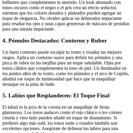
brillantes que complementen tu atuendo. Un look ahumado con
tonos oscuros como el negro o el gris crea un efecto seductor,
mientras que los colores dorados y plateados pueden agregar un
toque de elegancia. No olvides aplicar un delineador impactante
para resaltar tus ojos y unas capas generosas de máscara de pestañas
para una mirada impactante.
4. Pómulos Destacados: Contorno y Rubor
Un buen contorno puede esculpir tu rostro y resaltar tus mejores
rasgos. Aplica un contorno suave para definir tus pómulos y una
pizca de rubor en las mejillas para un toque saludable. Opta por
tonos cálidos que complementen tu tono de piel. Un iluminador en
los puntos altos de tu rostro, como los pómulos y el arco de Cupido,
añadirá ese toque de luminosidad que hace que tu maquillaje
destaque en la pista de baile.
5. Labios que Resplandecen: El Toque Final
El labial es la joya de la corona en un maquillaje de fiesta
glamuroso. Los tonos audaces como el rojo clásico o los colores
ciruela y vino tinto pueden añadir un toque de dramatismo. Si
prefieres algo más sutil, los tonos nude o rosados también son
excelentes opciones. Asegúrate de delinear tus labios para una