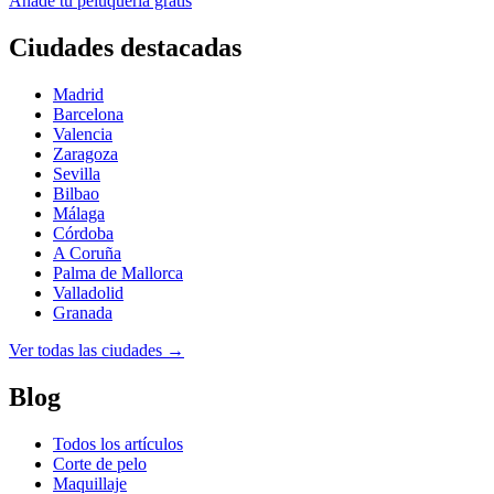
Añade tu peluquería gratis
Ciudades destacadas
Madrid
Barcelona
Valencia
Zaragoza
Sevilla
Bilbao
Málaga
Córdoba
A Coruña
Palma de Mallorca
Valladolid
Granada
Ver todas las ciudades →
Blog
Todos los artículos
Corte de pelo
Maquillaje