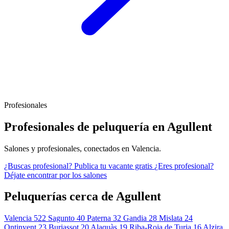
Profesionales
Profesionales de peluquería en Agullent
Salones y profesionales, conectados en Valencia.
¿Buscas profesional?
Publica tu vacante gratis
¿Eres profesional?
Déjate encontrar por los salones
Peluquerías cerca de Agullent
Valencia
522
Sagunto
40
Paterna
32
Gandia
28
Mislata
24
Ontinyent
23
Burjassot
20
Alaquàs
19
Riba-Roja de Turia
16
Alzira