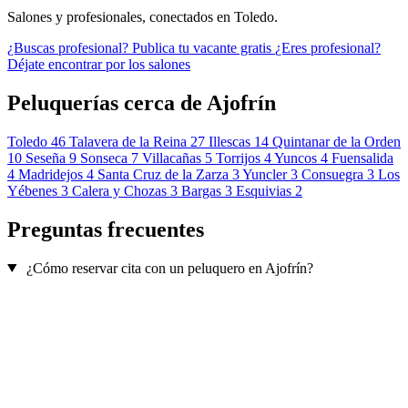
Salones y profesionales, conectados en Toledo.
¿Buscas profesional?
Publica tu vacante gratis
¿Eres profesional?
Déjate encontrar por los salones
Peluquerías cerca de Ajofrín
Toledo
46
Talavera de la Reina
27
Illescas
14
Quintanar de la Orden
10
Seseña
9
Sonseca
7
Villacañas
5
Torrijos
4
Yuncos
4
Fuensalida
4
Madridejos
4
Santa Cruz de la Zarza
3
Yuncler
3
Consuegra
3
Los
Yébenes
3
Calera y Chozas
3
Bargas
3
Esquivias
2
Preguntas frecuentes
¿Cómo reservar cita con un peluquero en Ajofrín?