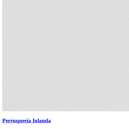
Perruquería Iolanda