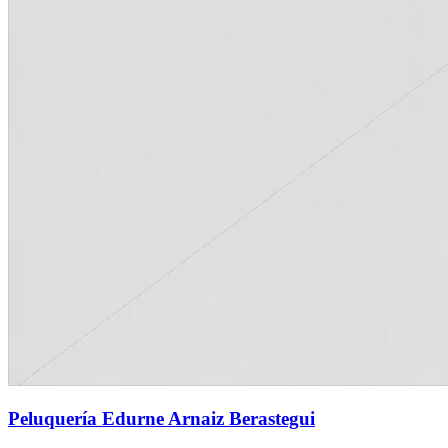
Peluquería Edurne Arnaiz Berastegui