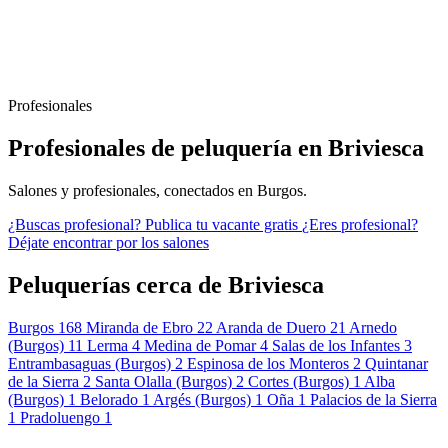
Profesionales
Profesionales de peluquería en Briviesca
Salones y profesionales, conectados en Burgos.
¿Buscas profesional?
Publica tu vacante gratis
¿Eres profesional?
Déjate encontrar por los salones
Peluquerías cerca de Briviesca
Burgos
168
Miranda de Ebro
22
Aranda de Duero
21
Arnedo
(Burgos)
11
Lerma
4
Medina de Pomar
4
Salas de los Infantes
3
Entrambasaguas (Burgos)
2
Espinosa de los Monteros
2
Quintanar
de la Sierra
2
Santa Olalla (Burgos)
2
Cortes (Burgos)
1
Alba
(Burgos)
1
Belorado
1
Argés (Burgos)
1
Oña
1
Palacios de la Sierra
1
Pradoluengo
1