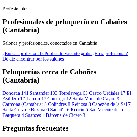
Profesionales
Profesionales de peluquería en Cabañes
(Cantabria)
Salones y profesionales, conectados en Cantabria.
¿Buscas profesional?
Publica tu vacante gratis
¿Eres profesional?
Déjate encontrar por los salones
Peluquerías cerca de Cabañes
(Cantabria)
Donostia
141
Santander
133
Torrelavega
63
Castro-Urdiales
17
El
Astillero
17
Laredo
17
Camargo
12
Santa María de Cayón
9
Carmona (Cantabria)
8
Colindres
8
Reinosa
8
Cabezón de la Sal
7
Santa Cruz de Bezana
6
Santoña
6
Reocín
5
San Vicente de la
Barquera
4
Suances
4
Bárcena de Cicero
3
Preguntas frecuentes