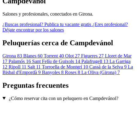
Campdevánol
Salones y profesionales, conectados en Girona.
¿Buscas profesional?
Publica tu vacante gratis
¿Eres profesional?
Déjate encontrar por los salones
Peluquerías cerca de Campdevánol
Girona
83
Blanes
60
Torrent
40
Olot
27
Figueres
27
Lloret de Mar
17
Palamós
16
Sant Felíu de Guixols
14
Palafrugell
13
La Garriga
12
Ripoll
11
Salt
11
Torroella de Montgrí
10
Cassá de la Selva
9
La
Bisbal d'Empordà
9
Banyoles
8
Roses
8
La Oliva (Girona)
7
Preguntas frecuentes
¿Cómo reservar cita con un peluquero en Campdevánol?