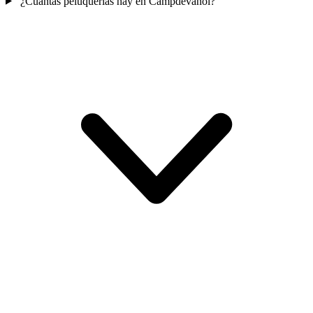
¿Cuántas peluquerías hay en Campdevánol?