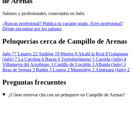
de Arenas
Salones y profesionales, conectados en Jaén.
¿Buscas profesional?
Publica tu vacante gratis
¿Eres profesional?
Déjate encontrar por los salones
Peluquerías cerca de Campillo de Arenas
Jaén
77
Linares
22
Andújar
19
Martos
9
Alcalá la Real
8
Galapagar
(Jaén)
7
La Carolina
6
Baeza
6
Torredonjimeno
5
Cazorla (Jaén)
4
Villanueva del Arzobispo
3
Castillo de Locubín
3
Albaida (Jaén)
3
Beas de Segura
3
Bailén
3
Lopera
2
Marmolejo
2
Almenara (Jaén)
2
Preguntas frecuentes
¿Cómo reservar cita con un peluquero en Campillo de Arenas?