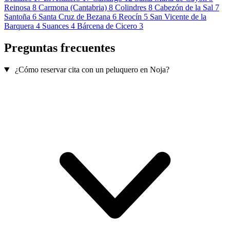
Reinosa
8
Carmona (Cantabria)
8
Colindres
8
Cabezón de la Sal
7
Santoña
6
Santa Cruz de Bezana
6
Reocín
5
San Vicente de la
Barquera
4
Suances
4
Bárcena de Cicero
3
Preguntas frecuentes
¿Cómo reservar cita con un peluquero en Noja?