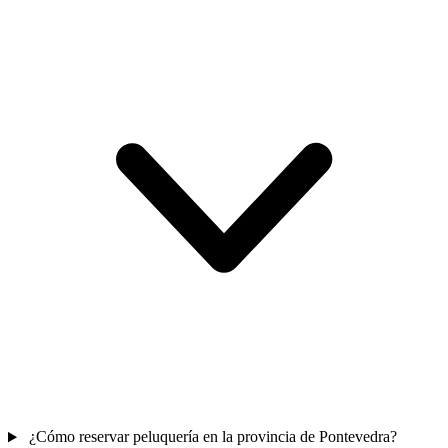
¿Cómo reservar peluquería en la provincia de Pontevedra?