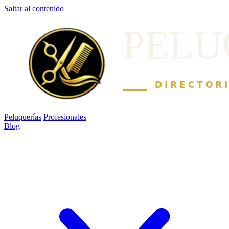
Saltar al contenido
Peluquerías
Profesionales
Blog