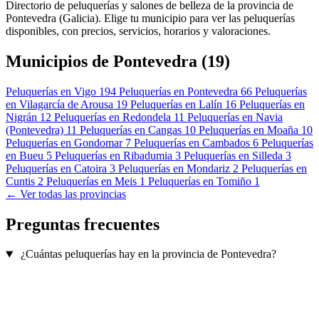
Directorio de peluquerías y salones de belleza de la provincia de
Pontevedra (Galicia). Elige tu municipio para ver las peluquerías
disponibles, con precios, servicios, horarios y valoraciones.
Municipios de Pontevedra
(19)
Peluquerías en Vigo
194
Peluquerías en Pontevedra
66
Peluquerías
en Vilagarcía de Arousa
19
Peluquerías en Lalín
16
Peluquerías en
Nigrán
12
Peluquerías en Redondela
11
Peluquerías en Navia
(Pontevedra)
11
Peluquerías en Cangas
10
Peluquerías en Moaña
10
Peluquerías en Gondomar
7
Peluquerías en Cambados
6
Peluquerías
en Bueu
5
Peluquerías en Ribadumia
3
Peluquerías en Silleda
3
Peluquerías en Catoira
3
Peluquerías en Mondariz
2
Peluquerías en
Cuntis
2
Peluquerías en Meis
1
Peluquerías en Tomiño
1
← Ver todas las provincias
Preguntas frecuentes
¿Cuántas peluquerías hay en la provincia de Pontevedra?