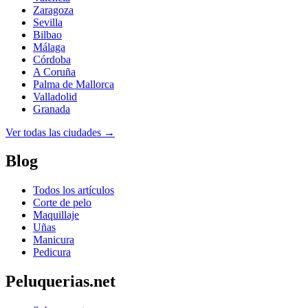
Zaragoza
Sevilla
Bilbao
Málaga
Córdoba
A Coruña
Palma de Mallorca
Valladolid
Granada
Ver todas las ciudades →
Blog
Todos los artículos
Corte de pelo
Maquillaje
Uñas
Manicura
Pedicura
Peluquerias.net