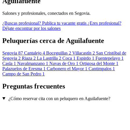
Aguilafuente
Salones y profesionales, conectados en Segovia.
¿Buscas profesional?
Publica tu vacante gratis
¿Eres profesional?
Déjate encontrar por los salones
Peluquerías cerca de Aguilafuente
Segovia
87
Cantalejo
4
Boceguillas
2
Villacastín
2
San Cristóbal de
Segovia
2
Riaza
2
La Lastrilla
2
Coca
1
Espirdo
1
Fuentepelayo
1
Casla
1
Navalmanzano
1
Navas de Oro
1
Ortigosa del Monte
1
Palazuelos de Eresma
1
Carbonero el Mayor
1
Cantimpalos
1
Campo de San Pedro
1
Preguntas frecuentes
¿Cómo reservar cita con un peluquero en Aguilafuente?