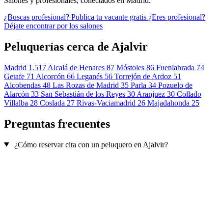
Salones y profesionales, conectados en Madrid.
¿Buscas profesional?
Publica tu vacante gratis
¿Eres profesional?
Déjate encontrar por los salones
Peluquerías cerca de Ajalvir
Madrid
1.517
Alcalá de Henares
87
Móstoles
86
Fuenlabrada
74
Getafe
71
Alcorcón
66
Leganés
56
Torrejón de Ardoz
51
Alcobendas
48
Las Rozas de Madrid
35
Parla
34
Pozuelo de
Alarcón
33
San Sebastián de los Reyes
30
Aranjuez
30
Collado
Villalba
28
Coslada
27
Rivas-Vaciamadrid
26
Majadahonda
25
Preguntas frecuentes
¿Cómo reservar cita con un peluquero en Ajalvir?