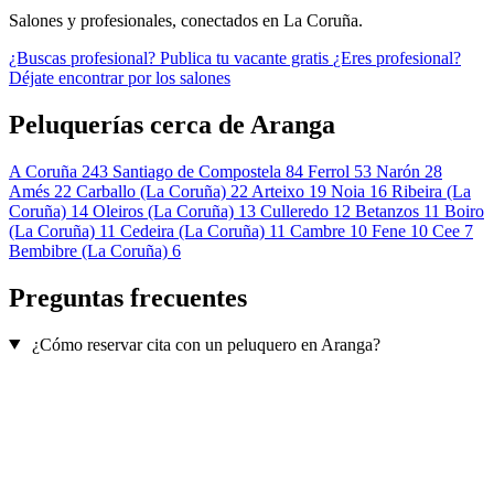
Salones y profesionales, conectados en La Coruña.
¿Buscas profesional?
Publica tu vacante gratis
¿Eres profesional?
Déjate encontrar por los salones
Peluquerías cerca de Aranga
A Coruña
243
Santiago de Compostela
84
Ferrol
53
Narón
28
Amés
22
Carballo (La Coruña)
22
Arteixo
19
Noia
16
Ribeira (La
Coruña)
14
Oleiros (La Coruña)
13
Culleredo
12
Betanzos
11
Boiro
(La Coruña)
11
Cedeira (La Coruña)
11
Cambre
10
Fene
10
Cee
7
Bembibre (La Coruña)
6
Preguntas frecuentes
¿Cómo reservar cita con un peluquero en Aranga?