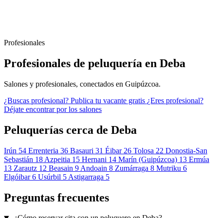
Profesionales
Profesionales de peluquería en Deba
Salones y profesionales, conectados en Guipúzcoa.
¿Buscas profesional?
Publica tu vacante gratis
¿Eres profesional?
Déjate encontrar por los salones
Peluquerías cerca de Deba
Irún
54
Errenteria
36
Basauri
31
Éibar
26
Tolosa
22
Donostia-San
Sebastián
18
Azpeitia
15
Hernani
14
Marín (Guipúzcoa)
13
Ermúa
13
Zarautz
12
Beasain
9
Andoain
8
Zumárraga
8
Mutriku
6
Elgóibar
6
Usúrbil
5
Astigarraga
5
Preguntas frecuentes
¿Cómo reservar cita con un peluquero en Deba?