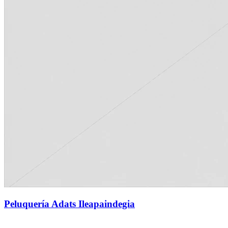
Peluquería Adats Ileapaindegia