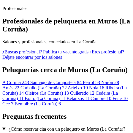
Profesionales
Profesionales de peluquería en Muros (La
Coruña)
Salones y profesionales, conectados en La Coruña.
¿Buscas profesional?
Publica tu vacante gratis
¿Eres profesional?
Déjate encontrar por los salones
Peluquerías cerca de Muros (La Coruña)
A Coruña
243
Santiago de Compostela
84
Ferrol
53
Narón
28
Amés
22
Carballo (La Coruña)
22
Arteixo
19
Noia
16
Ribeira (La
Coruña)
14
Oleiros (La Coruña)
13
Culleredo
12
Cedeira (La
Coruña)
11
Boiro (La Coruña)
11
Betanzos
11
Cambre
10
Fene
10
Cee
7
Bembibre (La Coruña)
6
Preguntas frecuentes
¿Cómo reservar cita con un peluquero en Muros (La Coruña)?