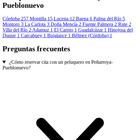
Pueblonuevo
Córdoba
257
Montilla
15
Lucena
12
Baena
6
Palma del Río
5
Montoro
3
La Carlota
3
Doña Mencía
2
Fuente Palmera
2
Rute
2
Villa del Río
2
Adamuz
1
El Carpio
1
Guadalcázar
1
Hinojosa del
Duque
1
Carcabuey
1
Bujalance
1
Bélmez (Córdoba)
1
Preguntas frecuentes
¿Cómo reservar cita con un peluquero en Peñarroya-
Pueblonuevo?