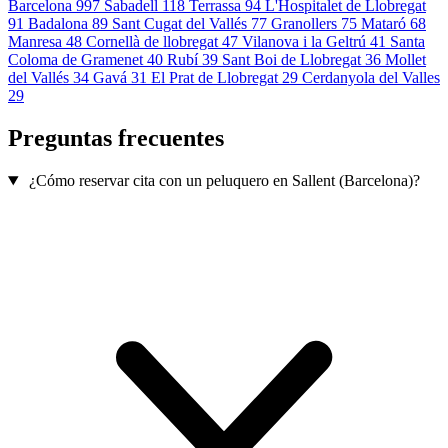
Barcelona
997
Sabadell
118
Terrassa
94
L'Hospitalet de Llobregat
91
Badalona
89
Sant Cugat del Vallés
77
Granollers
75
Mataró
68
Manresa
48
Cornellà de llobregat
47
Vilanova i la Geltrú
41
Santa
Coloma de Gramenet
40
Rubí
39
Sant Boi de Llobregat
36
Mollet
del Vallés
34
Gavá
31
El Prat de Llobregat
29
Cerdanyola del Valles
29
Preguntas frecuentes
¿Cómo reservar cita con un peluquero en Sallent (Barcelona)?