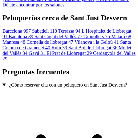
Déjate encontrar por los salones
Peluquerías cerca de Sant Just Desvern
Barcelona
997
Sabadell
118
Terrassa
94
L'Hospitalet de Llobregat
91
Badalona
89
Sant Cugat del Vallés
77
Granollers
75
Mataró
68
Manresa
48
Cornellà de llobregat
47
Vilanova i la Geltrú
41
Santa
Coloma de Gramenet
40
Rubí
39
Sant Boi de Llobregat
36
Mollet
del Vallés
34
Gavá
31
El Prat de Llobregat
29
Cerdanyola del Valles
29
Preguntas frecuentes
¿Cómo reservar cita con un peluquero en Sant Just Desvern?