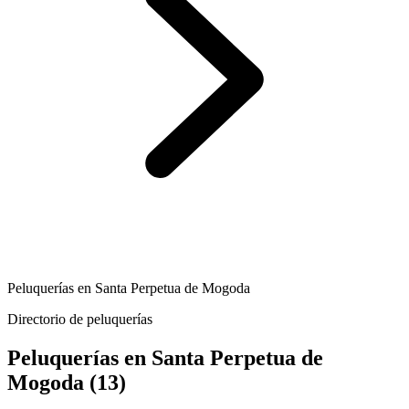
Peluquerías en Santa Perpetua de Mogoda
Directorio de peluquerías
Peluquerías en Santa Perpetua de
Mogoda
(13)