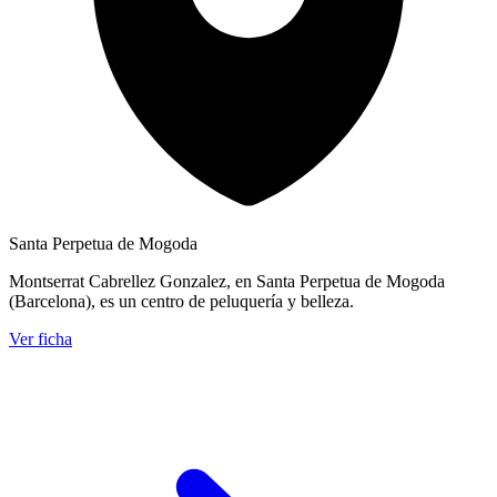
Santa Perpetua de Mogoda
Montserrat Cabrellez Gonzalez, en Santa Perpetua de Mogoda
(Barcelona), es un centro de peluquería y belleza.
Ver ficha