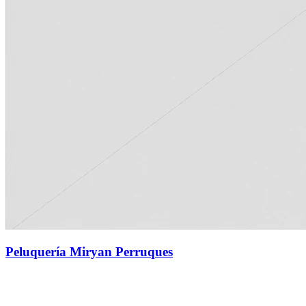
Peluquería Miryan Perruques