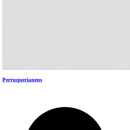
Perruquerianeus