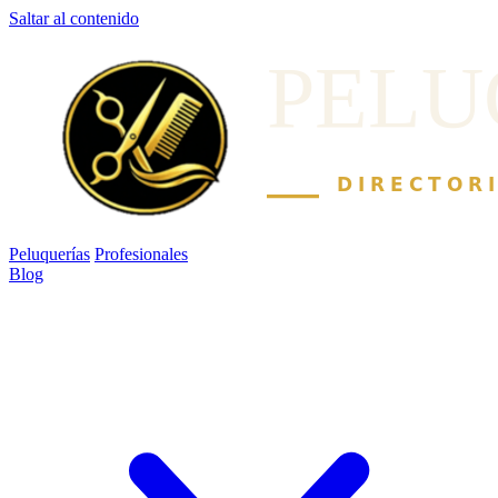
Saltar al contenido
Peluquerías
Profesionales
Blog