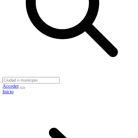
Acceder
Inicio