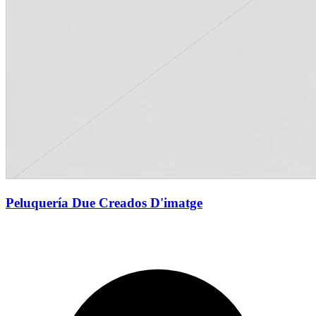
Peluquería Due Creados D'imatge