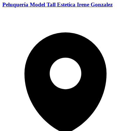
Peluquería Model Tall Estetica Irene Gonzalez