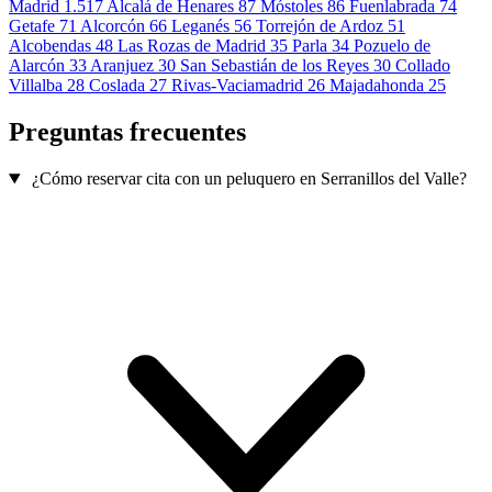
Madrid
1.517
Alcalá de Henares
87
Móstoles
86
Fuenlabrada
74
Getafe
71
Alcorcón
66
Leganés
56
Torrejón de Ardoz
51
Alcobendas
48
Las Rozas de Madrid
35
Parla
34
Pozuelo de
Alarcón
33
Aranjuez
30
San Sebastián de los Reyes
30
Collado
Villalba
28
Coslada
27
Rivas-Vaciamadrid
26
Majadahonda
25
Preguntas frecuentes
¿Cómo reservar cita con un peluquero en Serranillos del Valle?