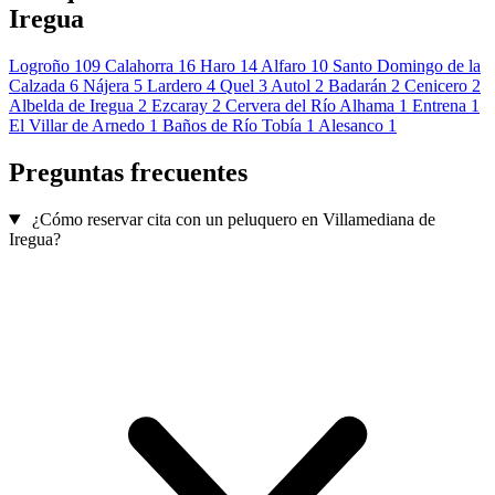
Iregua
Logroño
109
Calahorra
16
Haro
14
Alfaro
10
Santo Domingo de la
Calzada
6
Nájera
5
Lardero
4
Quel
3
Autol
2
Badarán
2
Cenicero
2
Albelda de Iregua
2
Ezcaray
2
Cervera del Río Alhama
1
Entrena
1
El Villar de Arnedo
1
Baños de Río Tobía
1
Alesanco
1
Preguntas frecuentes
¿Cómo reservar cita con un peluquero en Villamediana de
Iregua?