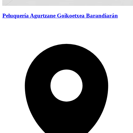
Peluquería Agurtzane Goikoetxea Barandiarán