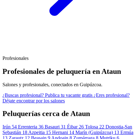
Profesionales
Profesionales de peluquería en Ataun
Salones y profesionales, conectados en Guipúzcoa.
¿Buscas profesional?
Publica tu vacante gratis
¿Eres profesional?
Déjate encontrar por los salones
Peluquerías cerca de Ataun
Irún
54
Errenteria
36
Basauri
31
Éibar
26
Tolosa
22
Donostia-San
Sebastián
18
Azpeitia
15
Hernani
14
Marín (Guipúzcoa)
13
Ermúa
13
Zarautz
12
Beasain
9
Andoain
8
Zumárraga
8
Mutriku
6