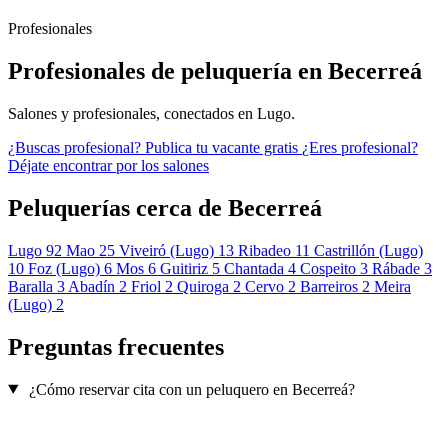
Profesionales
Profesionales de peluquería en Becerreá
Salones y profesionales, conectados en Lugo.
¿Buscas profesional?
Publica tu vacante gratis
¿Eres profesional?
Déjate encontrar por los salones
Peluquerías cerca de Becerreá
Lugo
92
Mao
25
Viveiró (Lugo)
13
Ribadeo
11
Castrillón (Lugo)
10
Foz (Lugo)
6
Mos
6
Guitiriz
5
Chantada
4
Cospeito
3
Rábade
3
Baralla
3
Abadín
2
Friol
2
Quiroga
2
Cervo
2
Barreiros
2
Meira
(Lugo)
2
Preguntas frecuentes
¿Cómo reservar cita con un peluquero en Becerreá?