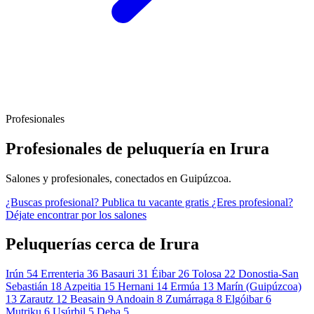
Profesionales
Profesionales de peluquería en Irura
Salones y profesionales, conectados en Guipúzcoa.
¿Buscas profesional?
Publica tu vacante gratis
¿Eres profesional?
Déjate encontrar por los salones
Peluquerías cerca de Irura
Irún
54
Errenteria
36
Basauri
31
Éibar
26
Tolosa
22
Donostia-San
Sebastián
18
Azpeitia
15
Hernani
14
Ermúa
13
Marín (Guipúzcoa)
13
Zarautz
12
Beasain
9
Andoain
8
Zumárraga
8
Elgóibar
6
Mutriku
6
Usúrbil
5
Deba
5