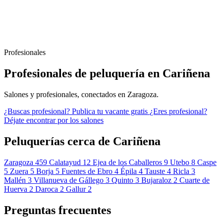
Profesionales
Profesionales de peluquería en Cariñena
Salones y profesionales, conectados en Zaragoza.
¿Buscas profesional?
Publica tu vacante gratis
¿Eres profesional?
Déjate encontrar por los salones
Peluquerías cerca de Cariñena
Zaragoza
459
Calatayud
12
Ejea de los Caballeros
9
Utebo
8
Caspe
5
Zuera
5
Borja
5
Fuentes de Ebro
4
Épila
4
Tauste
4
Ricla
3
Mallén
3
Villanueva de Gállego
3
Quinto
3
Bujaraloz
2
Cuarte de
Huerva
2
Daroca
2
Gallur
2
Preguntas frecuentes