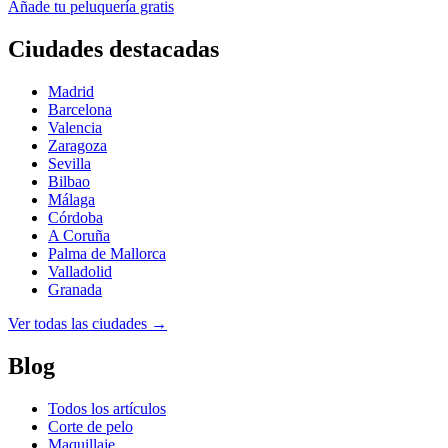
Añade tu peluquería gratis
Ciudades destacadas
Madrid
Barcelona
Valencia
Zaragoza
Sevilla
Bilbao
Málaga
Córdoba
A Coruña
Palma de Mallorca
Valladolid
Granada
Ver todas las ciudades →
Blog
Todos los artículos
Corte de pelo
Maquillaje