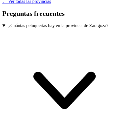
← Ver todas las provincias
Preguntas frecuentes
¿Cuántas peluquerías hay en la provincia de Zaragoza?