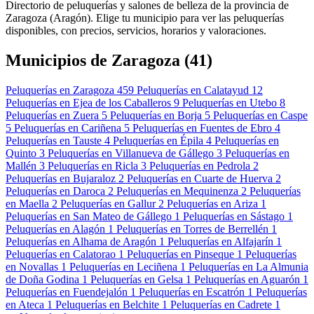
Directorio de peluquerías y salones de belleza de la provincia de
Zaragoza (Aragón). Elige tu municipio para ver las peluquerías
disponibles, con precios, servicios, horarios y valoraciones.
Municipios de Zaragoza
(41)
Peluquerías en Zaragoza
459
Peluquerías en Calatayud
12
Peluquerías en Ejea de los Caballeros
9
Peluquerías en Utebo
8
Peluquerías en Zuera
5
Peluquerías en Borja
5
Peluquerías en Caspe
5
Peluquerías en Cariñena
5
Peluquerías en Fuentes de Ebro
4
Peluquerías en Tauste
4
Peluquerías en Épila
4
Peluquerías en
Quinto
3
Peluquerías en Villanueva de Gállego
3
Peluquerías en
Mallén
3
Peluquerías en Ricla
3
Peluquerías en Pedrola
2
Peluquerías en Bujaraloz
2
Peluquerías en Cuarte de Huerva
2
Peluquerías en Daroca
2
Peluquerías en Mequinenza
2
Peluquerías
en Maella
2
Peluquerías en Gallur
2
Peluquerías en Ariza
1
Peluquerías en San Mateo de Gállego
1
Peluquerías en Sástago
1
Peluquerías en Alagón
1
Peluquerías en Torres de Berrellén
1
Peluquerías en Alhama de Aragón
1
Peluquerías en Alfajarín
1
Peluquerías en Calatorao
1
Peluquerías en Pinseque
1
Peluquerías
en Novallas
1
Peluquerías en Leciñena
1
Peluquerías en La Almunia
de Doña Godina
1
Peluquerías en Gelsa
1
Peluquerías en Aguarón
1
Peluquerías en Fuendejalón
1
Peluquerías en Escatrón
1
Peluquerías
en Ateca
1
Peluquerías en Belchite
1
Peluquerías en Cadrete
1