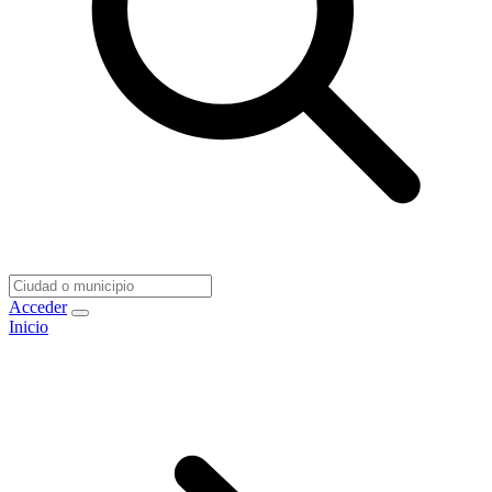
Acceder
Inicio