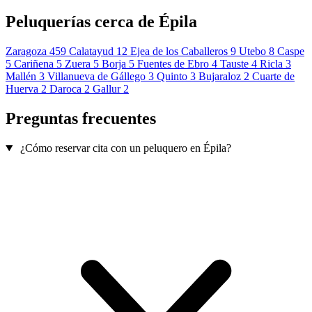
Peluquerías cerca de Épila
Zaragoza
459
Calatayud
12
Ejea de los Caballeros
9
Utebo
8
Caspe
5
Cariñena
5
Zuera
5
Borja
5
Fuentes de Ebro
4
Tauste
4
Ricla
3
Mallén
3
Villanueva de Gállego
3
Quinto
3
Bujaraloz
2
Cuarte de
Huerva
2
Daroca
2
Gallur
2
Preguntas frecuentes
¿Cómo reservar cita con un peluquero en Épila?