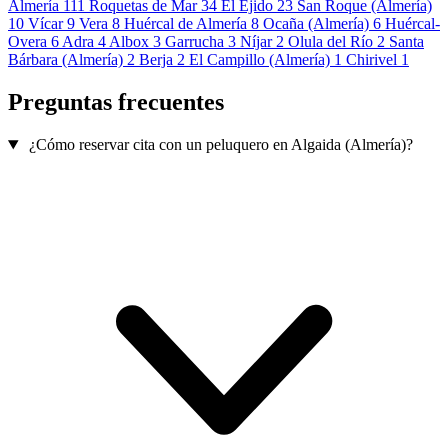
Almería
111
Roquetas de Mar
34
El Ejido
23
San Roque (Almería)
10
Vícar
9
Vera
8
Huércal de Almería
8
Ocaña (Almería)
6
Huércal-
Overa
6
Adra
4
Albox
3
Garrucha
3
Níjar
2
Olula del Río
2
Santa
Bárbara (Almería)
2
Berja
2
El Campillo (Almería)
1
Chirivel
1
Preguntas frecuentes
¿Cómo reservar cita con un peluquero en Algaida (Almería)?